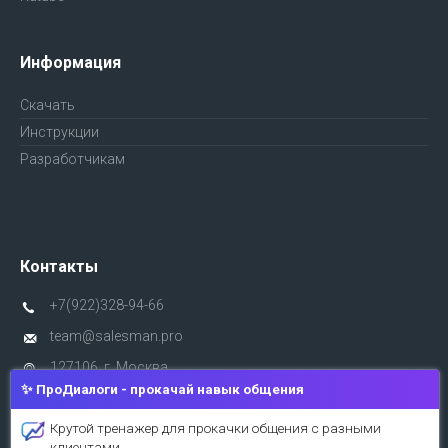
Информация
Скачать
Инструкции
Разработчикам
Контакты
+7(922)328-94-66
team@salesman.pro
127106, г. Москва,
ул. Гостиничная д.3
✨ ПроДиалоги - прокачай навык общения
Крутой тренажер для прокачки общения с разными
клиентами.